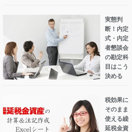
実態判
断！内定
式・内定
者懇談会
の勘定科
目はこう
決める
税効果に
そのまま
使える繰
延税金資