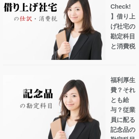
Check!
】借り上
げ社宅の
勘定科目
と消費税
福利厚生
費？それ
とも給
与？従業
員に配る
記念品の