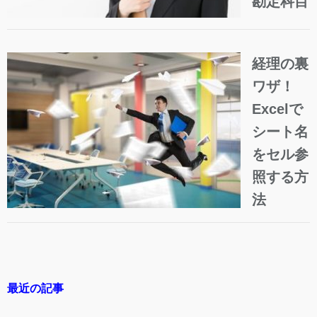
勘定科目
経理の裏
ワザ！
Excelで
シート名
をセル参
照する方
法
最近の記事