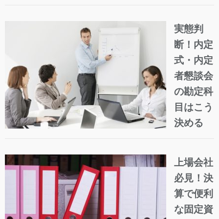
実態判
断！内定
式・内定
者懇談会
の勘定科
目はこう
決める
上場会社
必見！決
算で便利
な固定資