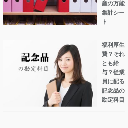
産の万能
集計シー
ト
福利厚生
費？それ
とも給
与？従業
員に配る
記念品の
勘定科目