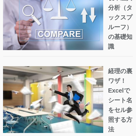
分析（タ
ックスプ
ルーフ）
の基礎知
識
経理の裏
ワザ！
Excelで
シート名
をセル参
照する方
法