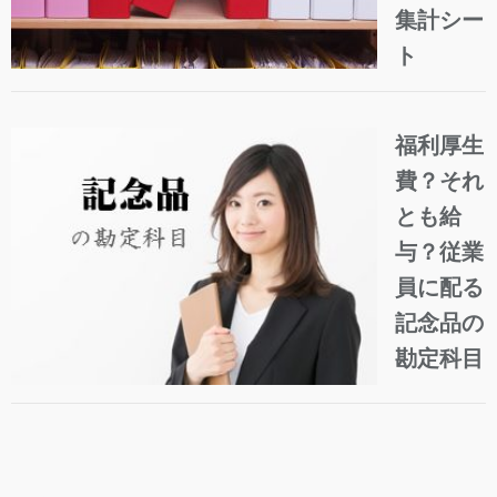
集計シー
ト
福利厚生
費？それ
とも給
与？従業
員に配る
記念品の
勘定科目