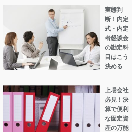
実態判
断！内定
式・内定
者懇談会
の勘定科
目はこう
決める
上場会社
必見！決
算で便利
な固定資
産の万能