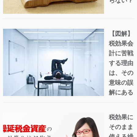
らない？
【図解】
税効果会
計に苦戦
する理由
は、その
意味の誤
解にある
税効果に
そのまま
使える繰