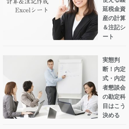
延税金資
産の計算
＆注記シ
ート
実態判
断！内定
式・内定
者懇談会
の勘定科
目はこう
決める