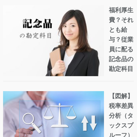
福利厚生
費？それ
とも給
与？従業
員に配る
記念品の
勘定科目
【図解】
税率差異
分析（タ
ックスプ
ルーフ）