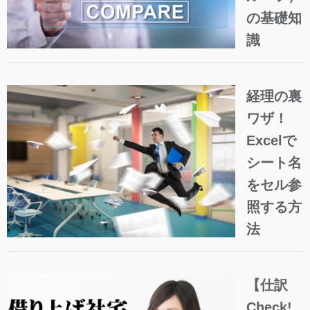
の基礎知
識
経理の裏
ワザ！
Excelで
シート名
をセル参
照する方
法
【仕訳
Check!